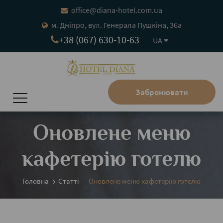
office@diana-hotel.com.ua
м. Дніпро, вул. Генерала Пушкіна, 36а
+38 (067) 630-10-63
UA
Забронювати
Оновлене меню
кафетерію готелю
Головна
Статтi
Оновлене меню кафетерію готелю