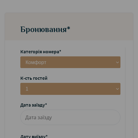
Бронювання*
Категорія номера*
Комфорт
К-сть гостей
1
Дата заїзду*
Дату виїзду*