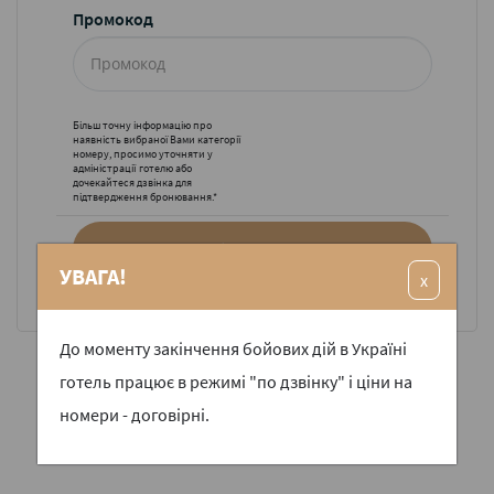
Промокод
Більш точну інформацію про
наявність вибраної Вами категорії
номеру, просимо уточняти у
адміністрації готелю або
дочекайтеся дзвінка для
підтвердження бронювання.*
Забронювати
УВАГА!
x
До моменту закінчення бойових дій в Україні
готель працює в режимі "по дзвінку" і ціни на
номери - договірні.