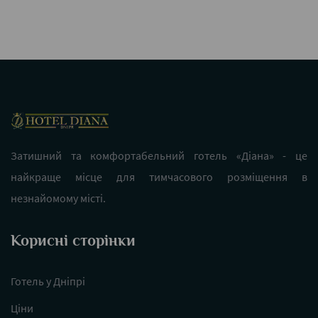
Затишний та комфортабельний готель «Діана» - це
найкраще місце для тимчасового розміщення в
незнайомому місті.
Корисні сторінки
Готель у Дніпрі
Ціни