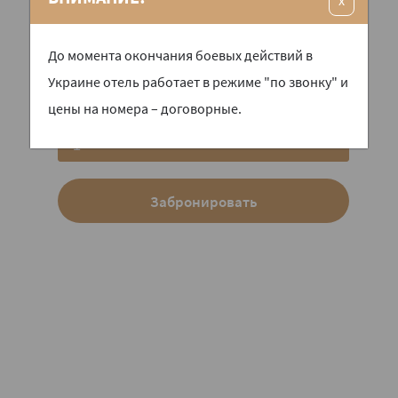
Email
До момента окончания боевых действий в
Украине отель работает в режиме "по звонку" и
цены на номера – договорные.
К-во гостей
1
Забронировать